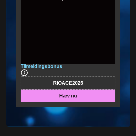
Tilmeldingsbonus
RIOACE2026
Hæv nu