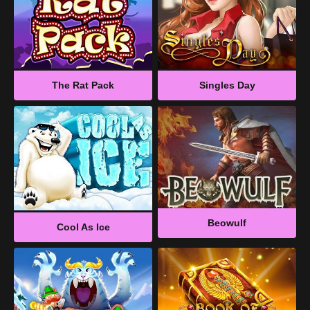
Indbetalingsmetoder hos Rioace: Kort, e-wallets,
kryptovalutaer og lokale muligheder
Forskellige måder at indbetale på
Minimumsindbetaling og indbetalingsgrænser: Hvad du
skal vide, før du betaler
The Rat Pack
Singles Day
Udbetaling fra Rioace Casino
Grænser for udbetalinger og udbetalingsverifikation-
Kend din kunde (kyc)-dokumenter og kontroller
Kyc-dokumenter, som Rioace kan anmode om
Mobil login hos Rioace Casino
Tips til en problemfri mobil login-oplevelse
Beowulf
Cool As Ice
Beskyttelse af din Rioace Casino-konto
Tips til 2fa
Instruktioner til login