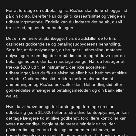
For at foretage en udbetaling fra RioAce skal du først logge ind
på din konto. Derefter kan du gå til kasseafsnittet og vælge en
udbetalingsmetode. Endelig kan du indtaste det beløb, du vil
trække ud, og sende anmodningen.
Det er nemmere at planlægge, hvis du adskiller de to trin:
casinoets godkendelse og betalingsudbyderens behandling.
Sørg for, at de oplysninger, du bruger til udbetaling, matcher
oplysningerne om dig, der er på din konto, og at du vælger en
betalingsmetode, der kan modtage penge. Når du forsøger at
trække $200 ud til et instrument, der ikke accepterer
udbetalinger, kan du få en afvisning eller blive bedt om at skifte
metode. Godkendelsestid er tiden mellem afsendelse af
anmodningen og RioAce bekræfter den. Behandlingstid efter
godkendelse afhænger af betalingsmetoden og din bank eller
wallet.
Hvis du vil hæve penge for første gang, foretage en stor
udbetaling (som $1.000) eller ændre dine kontooplysninger, kan
det tage længere tid at blive godkendt, fordi flere kontroller kan
være nødvendige. Nogle af de mest almindelige ting, der
påvirker timing, er, om betalingsmetoden er i dit navn, om
bonusbetingelserne er opfyldt, og mængden af arbejde, der skal