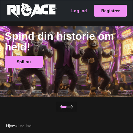
Log ind
Registrer
Spind din historie om
held!
Spil nu
Hjem
Log ind