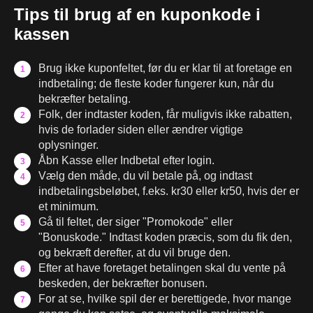
Tips til brug af en kuponkode i
kassen
Brug ikke kuponfeltet, før du er klar til at foretage en
indbetaling; de fleste koder fungerer kun, når du
bekræfter betaling.
Folk, der indtaster koden, får muligvis ikke rabatten,
hvis de forlader siden eller ændrer vigtige
oplysninger.
Åbn Kasse eller Indbetal efter login.
Vælg den måde, du vil betale på, og indtast
indbetalingsbeløbet, f.eks. kr30 eller kr50, hvis der er
et minimum.
Gå til feltet, der siger "Promokode" eller
"Bonuskode." Indtast koden præcis, som du fik den,
og bekræft derefter, at du vil bruge den.
Efter at have foretaget betalingen skal du vente på
beskeden, der bekræfter bonusen.
For at se, hvilke spil der er berettigede, hvor mange