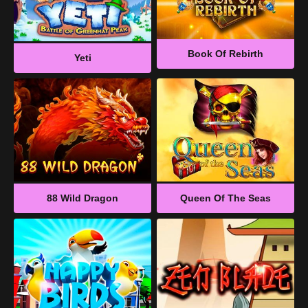
Book Of Rebirth
Yeti
88 Wild Dragon
Queen Of The Seas