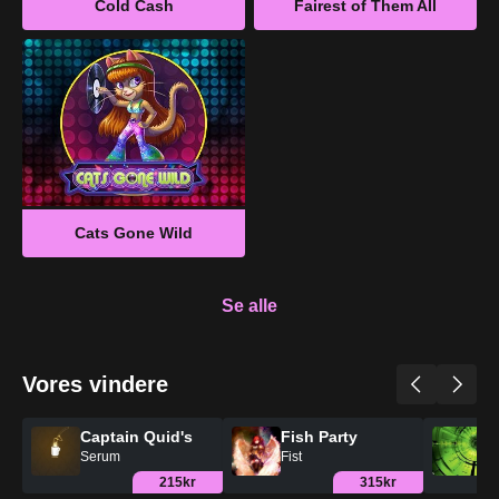
Cold Cash
Fairest of Them All
Cats Gone Wild
Se alle
Vores vindere
Captain Quid's
Fish Party
Co
Serum
Fist
hi
215kr
315kr