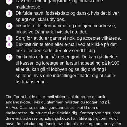
Lav en stærk adgangskode, og indtast din e-
mailadresse.
Dit fulde navn, fødselsdato og dansk, hvis det bliver
spurgt om, skal udfyldes.
Inkluder et telefonnummer og din hjemmeadresse,
inklusive Danmark, hvis det gælder.
Sørg for, at du er gammel nok, og accepter vilkårene.
Bekræft din telefon eller e-mail ved at klikke på det
link eller den kode, der blev sendt til dig.
Din konto er klar, når det er gjort. Du kan gå direkte
til kassen og foretage en første indbetaling på kr100,
eller du kan gå til lobbyen og se dig omkring i
spillene, hvis dine indstillinger tillader dig at spille
før finansiering.
Tip: For at holde din e-mail sikker skal du bruge en unik
adgangskode. Hvis du glemmer, hvordan du logger ind på
RioAce Casino, sendes gendannelseslinket til den e-
mailadresse, du brugte til at tilmelde dig. Kontooplysninger, som
din e-mailadresse og adgangskode, kan blive spurgt om. Fuldt
navn, fødselsdato og dansk, hvis det bliver spurgt om, er stykker