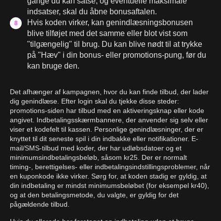
gange du kan satse, og eventuelle maksimale
indsatser, skal du åbne bonusaftalen.
Hvis koden virker, kan genindlæsningsbonusen
blive tilføjet med det samme eller blot vist som
"tilgængelig" til brug. Du kan blive nødt til at trykke
på "Hæv" i din bonus- eller promotions-pung, før du
kan bruge den.
Det afhænger af kampagnen, hvor du kan finde tilbud, der lader
dig genindlæse. Efter login skal du tjekke disse steder:
promotions-siden har tilbud med en aktiveringsknap eller kode
angivet. Indbetalingsskærmbannere, der anvender sig selv eller
viser et kodefelt til kassen. Personlige genindlæsninger, der er
knyttet til dit seneste spil i din indbakke eller notifikationer. E-
mail/SMS-tilbud med koder, der har udløbsdatoer og et
minimumsindbetalingsbeløb, såsom kr25. Der er normalt
timing-, berettigelses- eller indbetalingsindstillingsproblemer, når
en kuponkode ikke virker. Sørg for, at koden stadig er gyldig, at
din indbetaling er mindst minimumsbeløbet (for eksempel kr40),
og at den betalingsmetode, du valgte, er gyldig for det
pågældende tilbud.