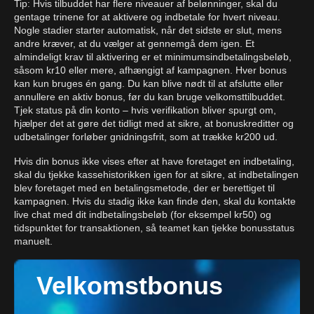
Tip: Hvis tilbuddet har flere niveauer af belønninger, skal du
gentage trinene for at aktivere og indbetale for hvert niveau.
Nogle stadier starter automatisk, når det sidste er slut, mens
andre kræver, at du vælger at gennemgå dem igen. Et
almindeligt krav til aktivering er et minimumsindbetalingsbeløb,
såsom kr10 eller mere, afhængigt af kampagnen. Hver bonus
kan kun bruges én gang. Du kan blive nødt til at afslutte eller
annullere en aktiv bonus, før du kan bruge velkomsttilbuddet.
Tjek status på din konto – hvis verifikation bliver spurgt om,
hjælper det at gøre det tidligt med at sikre, at bonuskreditter og
udbetalinger forløber gnidningsfrit, som at trække kr200 ud.
Hvis din bonus ikke vises efter at have foretaget en indbetaling,
skal du tjekke kassehistorikken igen for at sikre, at indbetalingen
blev foretaget med en betalingsmetode, der er berettiget til
kampagnen. Hvis du stadig ikke kan finde den, skal du kontakte
live chat med dit indbetalingsbeløb (for eksempel kr50) og
tidspunktet for transaktionen, så teamet kan tjekke bonusstatus
manuelt.
Velkomstbonus