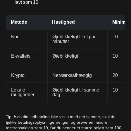
lavt som 10.
Metode
Hastighed
Minimu
Kort
Øjeblikkeligt til et par
10
minutter
E-wallets
Øjeblikkeligt
10
Krypto
Netværksafhængig
20
Lokale
Øjeblikkeligt til samme
10
muligheder
dag
Tip: Hvis din indbetaling ikke vises med det samme, skal du
tjekke betalingsoplysningerne igen og prøve en mindre
testtransaktion som 10, før du sender et større beløb som 100.