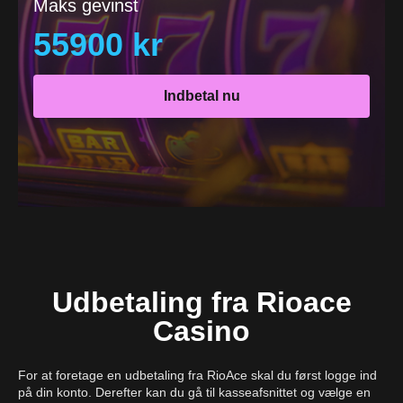
Maks gevinst
55900 kr
Indbetal nu
Udbetaling fra Rioace
Casino
For at foretage en udbetaling fra RioAce skal du først logge ind
på din konto. Derefter kan du gå til kasseafsnittet og vælge en