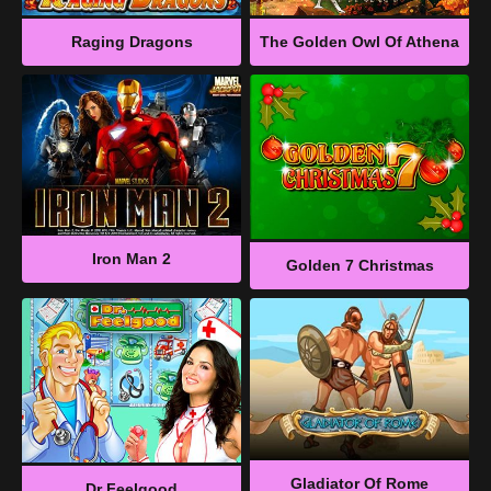
Raging Dragons
The Golden Owl Of Athena
Iron Man 2
Golden 7 Christmas
Gladiator Of Rome
Dr Feelgood