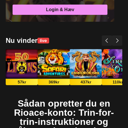
Login & Hæv
Nu vinder
57kr
369kr
437kr
110kr
Sådan opretter du en
Rioace-konto: Trin-for-
trin-instruktioner og