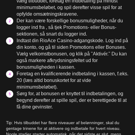
vælg tilbuddet, foretag en indbetaling på mindst
minimumsbeløbet, og spil derefter visse spil for at
opfylde omsætningskravene.
Der kan være forskellige bonusmuligheder, når du
logger ind fra , så tjek Promotions- eller Bonus-
sektionen, så snart du logger ind.
Indtast din RioAce Casino-adgangskode. Log ind på
din konto, og gå til siden Promotions eller Bonuses.
Vælg velkomstbonusen, og klik på "Aktivér." Du kan
også markere afkrydsningsfeltet ud for
bonusmuligheden i kassen.
Foretag en kvalificerende indbetaling i kassen, f.eks.
20 (læs altid bonuskortet for at vide
minimumsbeløbet).
Sørg for, at bonusen er knyttet til indbetalingen, og
begynd derefter at spille spil, der er berettigede til at
få dine gevinster.
Tip: Hvis tilbuddet har flere niveauer af belønninger, skal du
gentage trinene for at aktivere og indbetale for hvert niveau.
Nogle stadier starter automatisk, når det sidste er slut, mens