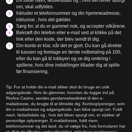
Dit fulde navn, fødselsdato og , hvis det bliver spurgt
om, skal udfyldes.
Inkluder et telefonnummer og din hjemmeadresse,
inklusive , hvis det gælder.
Sørg for, at du er gammel nok, og accepter vilkårene.
Bekræft din telefon eller e-mail ved at klikke på det
link eller den kode, der blev sendt til dig.
Din konto er klar, når det er gjort. Du kan gå direkte
til kassen og foretage en første indbetaling på 100,
eller du kan gå til lobbyen og se dig omkring i
spillene, hvis dine indstillinger tillader dig at spille
før finansiering.
Tip: For at holde din e-mail sikker skal du bruge en unik
adgangskode. Hvis du glemmer, hvordan du logger ind på
RioAce Casino, sendes gendannelseslinket til den e-
mailadresse, du brugte til at tilmelde dig. Kontooplysninger, som
din e-mailadresse og adgangskode, kan blive spurgt om. Fuldt
navn, fødselsdato og , hvis det bliver spurgt om, er stykker af
personlige oplysninger. E-mailadresse, fuldt navn,
telefonnummer og det land, du vil vælge fra, hvis formularen har
et. Hvis de tilbydes under tilmelding, inkluderer præferencer