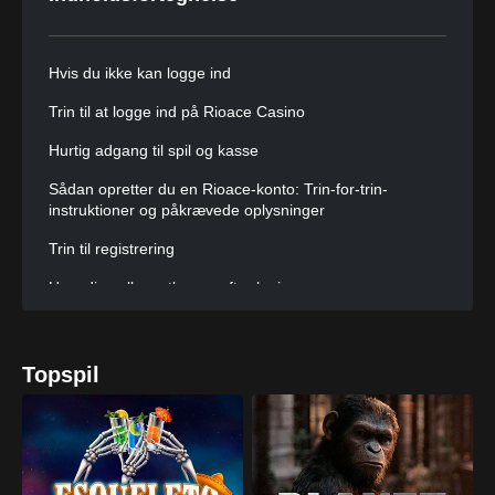
Hvis du ikke kan logge ind
Trin til at logge ind på Rioace Casino
Hurtig adgang til spil og kasse
Sådan opretter du en Rioace-konto: Trin-for-trin-
instruktioner og påkrævede oplysninger
Trin til registrering
Hæv din velkomstbonus efter login
Sådan får du velkomsttilbuddet og bruger det
Promokoder og genindlæsningstilbud: Hvor du indtaster
Topspil
dem, og hvordan du indløser dem
Tips til brug af en kuponkode i kassen
Indbetalingsmetoder hos Rioace: Kort, e-wallets,
kryptovalutaer og lokale muligheder