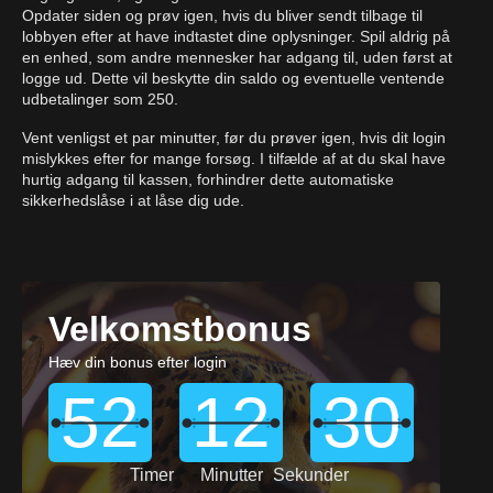
Opdater siden og prøv igen, hvis du bliver sendt tilbage til
lobbyen efter at have indtastet dine oplysninger. Spil aldrig på
en enhed, som andre mennesker har adgang til, uden først at
logge ud. Dette vil beskytte din saldo og eventuelle ventende
udbetalinger som 250.
Vent venligst et par minutter, før du prøver igen, hvis dit login
mislykkes efter for mange forsøg. I tilfælde af at du skal have
hurtig adgang til kassen, forhindrer dette automatiske
sikkerhedslåse i at låse dig ude.
Velkomstbonus
Hæv din bonus efter login
52
12
28
Timer
Minutter
Sekunder