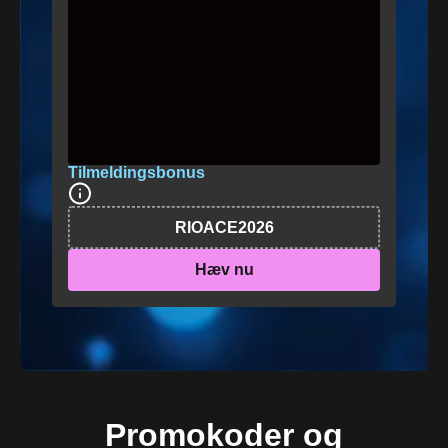
Tilmeldingsbonus
RIOACE2026
Hæv nu
Promokoder og