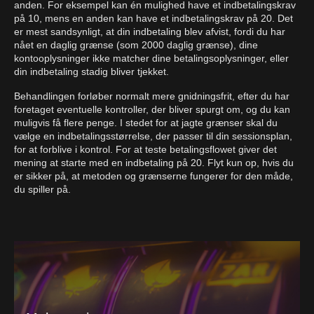
anden. For eksempel kan én mulighed have et indbetalingskrav
på 10, mens en anden kan have et indbetalingskrav på 20. Det
er mest sandsynligt, at din indbetaling blev afvist, fordi du har
nået en daglig grænse (som 2000 daglig grænse), dine
kontooplysninger ikke matcher dine betalingsoplysninger, eller
din indbetaling stadig bliver tjekket.
Behandlingen forløber normalt mere gnidningsfrit, efter du har
foretaget eventuelle kontroller, der bliver spurgt om, og du kan
muligvis få flere penge. I stedet for at jagte grænser skal du
vælge en indbetalingsstørrelse, der passer til din sessionsplan,
for at forblive i kontrol. For at teste betalingsflowet giver det
mening at starte med en indbetaling på 20. Flyt kun op, hvis du
er sikker på, at metoden og grænserne fungerer for den måde,
du spiller på.