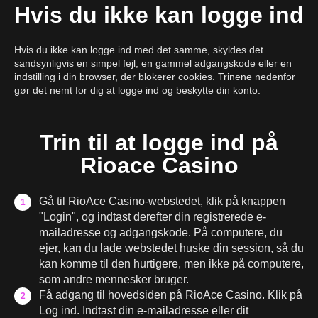
Hvis du ikke kan logge ind
Hvis du ikke kan logge ind med det samme, skyldes det
sandsynligvis en simpel fejl, en gammel adgangskode eller en
indstilling i din browser, der blokerer cookies. Trinene nedenfor
gør det nemt for dig at logge ind og beskytte din konto.
Trin til at logge ind på
Rioace Casino
Gå til RioAce Casino-webstedet, klik på knappen
"Login", og indtast derefter din registrerede e-
mailadresse og adgangskode. På computere, du
ejer, kan du lade webstedet huske din session, så du
kan komme til den hurtigere, men ikke på computere,
som andre mennesker bruger.
Få adgang til hovedsiden på RioAce Casino. Klik på
Log ind. Indtast din e-mailadresse eller dit