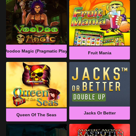
Voodoo Magic (Pragmatic Play)
Fruit Mania
Jacks Or Better
Queen Of The Seas