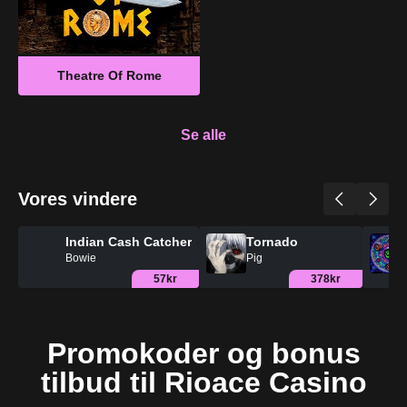
Theatre Of Rome
Se alle
Vores vindere
Indian Cash Catcher
Tornado
Bowie
Pig
57kr
378kr
Promokoder og bonus
tilbud til Rioace Casino