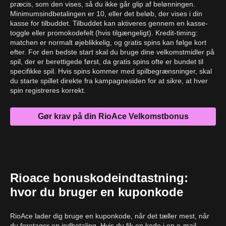
præcis, som den vises, så du ikke går glip af belønningen.
Minimumsindbetalingen er 10, eller det beløb, der vises i din
kasse for tilbuddet. Tilbuddet kan aktiveres gennem en kasse-
toggle eller promokodefelt (hvis tilgængeligt). Kredit-timing:
matchen er normalt øjeblikkelig, og gratis spins kan følge kort
efter. For den bedste start skal du bruge dine velkomstmidler på
spil, der er berettigede først, da gratis spins ofte er bundet til
specifikke spil. Hvis spins kommer med spilbegrænsninger, skal
du starte spillet direkte fra kampagnesiden for at sikre, at hver
spin registreres korrekt.
Gør krav på din RioAce Velkomstbonus
Rioace bonuskodeindtastning:
hvor du bruger en kuponkode
RioAce lader dig bruge en kuponkode, når det tæller mest, når
du foretager en indbetaling. Hvis du fik en kode i en e-mail,