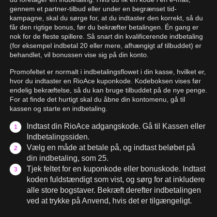
gennem et partner-tilbud eller under en begrænset tid-
kampagne, skal du sørge for, at du indtaster den korrekt, så du
får den rigtige bonus, før du bekræfter betalingen. Én gang er
nok for de fleste spillere. Så snart din kvalificerende indbetaling
(for eksempel indbetal 20 eller mere, afhængigt af tilbuddet) er
behandlet, vil bonussen vise sig på din konto.
Promofeltet er normalt i indbetalingsflowet i din kasse, hvilket er,
hvor du indtaster en RioAce kuponkode. Kodeboksen vises før
endelig bekræftelse, så du kan bruge tilbuddet på de nye penge.
For at finde det hurtigt skal du åbne din kontomenu, gå til
kassen og starte en indbetaling.
Indtast din RioAce adgangskode. Gå til Kassen eller
Indbetalingssiden.
Vælg en måde at betale på, og indtast beløbet på
din indbetaling, som 25.
Tjek feltet for en kuponkode eller bonuskode. Indtast
koden fuldstændigt som vist, og sørg for at inkludere
alle store bogstaver. Bekræft derefter indbetalingen
ved at trykke på Anvend, hvis det er tilgængeligt.