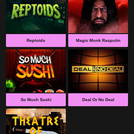
Reptoids
Magic Monk Rasputin
So Much Sushi
Deal Or No Deal