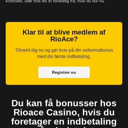
kontroller, især hvis din er forskellig fra, hvor du bor nu.
Klar til at blive medlem af
RioAce?
Tilmeld dig nu og gør krav på din velkomstbonus
med din første indbetaling.
Registrer nu
Du kan få bonusser hos
Rioace Casino, hvis du
foretager en indbetaling