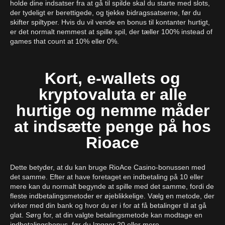
holde dine indsatser fra at gå til spilde skal du starte med slots,
der tydeligt er berettigede, og tjekke bidragssatserne, før du
skifter spiltyper. Hvis du vil vende en bonus til kontanter hurtigt,
er det normalt nemmest at spille spil, der tæller 100% instead of
games that count at 10% eller 0%.
Kort, e-wallets og
kryptovaluta er alle
hurtige og nemme måder
at indsætte penge på hos
Rioace
Dette betyder, at du kan bruge RioAce Casino-bonussen med
det samme. Efter at have foretaget en indbetaling på 10 eller
mere kan du normalt begynde at spille med det samme, fordi de
fleste indbetalingsmetoder er øjeblikkelige. Vælg en metode, der
virker med din bank og hvor du er i for at få betalinger til at gå
glat. Sørg for, at din valgte betalingsmetode kan modtage en
indbetalingsbonus, før du lægger 20 eller mere.