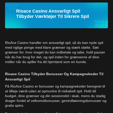
Rioace Casino Ansvarligt Spil
Tilbyder Værktøjer Til Sikrere Spil
RioAce Casino handler om ansvarligt spil, så du kan nyde spil
med rigtige penge med klare grænser og stærk støtte. Sæt
grænser for, hvor meget du kan indbetale og tabe, hold pauser
når du har brug for det, og spil inden for grænserne af dine
midler når du spiller fra dit hjemland som en kunde.
Rioace Casino Tilbyder Bonusser Og Kampagnekoder Til
Ansvarligt Spil
På RioAce Casino er bonusser og kampagnekoder beregnet til
at tilføje værdi uden at opmuntre til risikabelt spil. Hold dit
budget, dine grænser og din sessionstid i skak, mens du stadig
drager fordel af velkomstbonusser, genindlæsningsbonusser og
gratis spins.