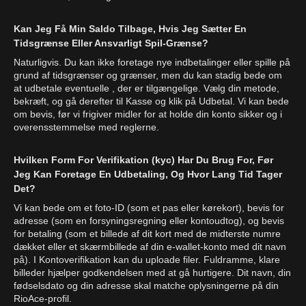
Kan Jeg Få Min Saldo Tilbage, Hvis Jeg Sætter En
Tidsgrænse Eller Ansvarligt Spil-Grænse?
Naturligvis. Du kan ikke foretage nye indbetalinger eller spille på
grund af tidsgrænser og grænser, men du kan stadig bede om
at udbetale eventuelle , der er tilgængelige. Vælg din metode,
bekræft, og gå derefter til Kasse og klik på Udbetal. Vi kan bede
om bevis, før vi frigiver midler for at holde din konto sikker og i
overensstemmelse med reglerne.
Hvilken Form For Verifikation (kyc) Har Du Brug For, Før
Jeg Kan Foretage En Udbetaling, Og Hvor Lang Tid Tager
Det?
Vi kan bede om et foto-ID (som et pas eller kørekort), bevis for
adresse (som en forsyningsregning eller kontoudtog), og bevis
for betaling (som et billede af dit kort med de midterste numre
dækket eller et skærmbillede af din e-wallet-konto med dit navn
på). I Kontoverifikation kan du uploade filer. Fuldramme, klare
billeder hjælper godkendelsen med at gå hurtigere. Dit navn, din
fødselsdato og din adresse skal matche oplysningerne på din
RioAce-profil.