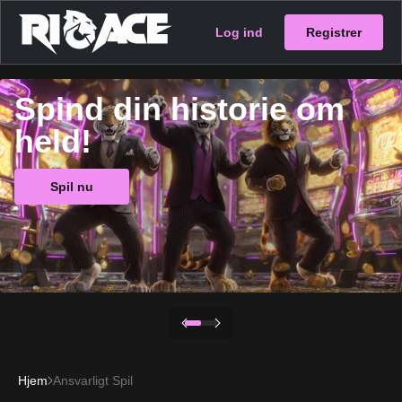
Log ind
Registrer
Spind din historie om
held!
Spil nu
Hjem
Ansvarligt Spil